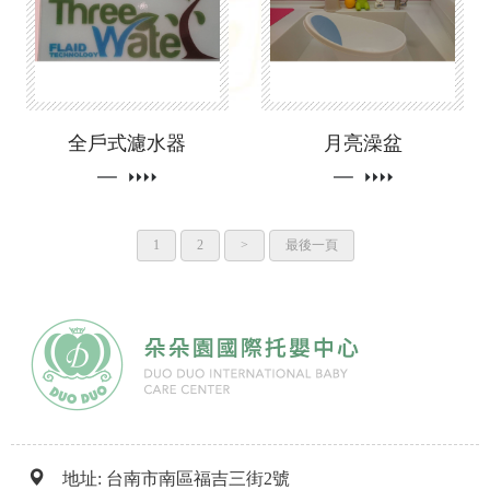
全戶式濾水器
月亮澡盆
1
2
>
最後一頁
地址: 台南市南區福吉三街2號